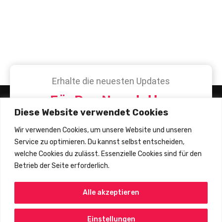
Erhalte die neuesten Updates
Für Den Newsletter
Diese Website verwendet Cookies
Anmelden
Wir verwenden Cookies, um unsere Website und unseren
Service zu optimieren. Du kannst selbst entscheiden,
welche Cookies du zulässt. Essenzielle Cookies sind für den
Betrieb der Seite erforderlich.
Alle akzeptieren
Copyright © 2002 - 2025 By Nick Jones.
Released As Free Software Without Warranties
Under
GNU Affero GPL
V3. Powered By
KM
Einstellungen