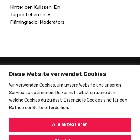
Beitragsnavigation
Hinter den Kulissen: Ein
Tag im Leben eines
Flämingradio-Moderators
Diese Website verwendet Cookies
Wir verwenden Cookies, um unsere Website und unseren
Service zu optimieren. Du kannst selbst entscheiden,
welche Cookies du zulässt. Essenzielle Cookies sind für den
Betrieb der Seite erforderlich.
Alle akzeptieren
Copyright © 2002 - 2025 By Nick Jones.
Released As Free Software Without Warranties